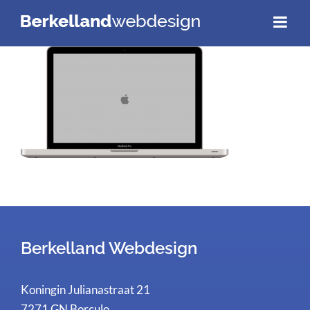
Ga
naar
inhoud
Berkelland Webdesign
Koningin Julianastraat 21
7271 GN Borculo